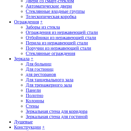
Двери со смарт-стеклом
Автоматические двери
Стеклянные входные группы
Телескопическая коробка
Ограждения
+
Заборы из стекла
Ограждения из нержавеющей стали
Отбойники из нержавеющей стали
Перила из нержавеющей стали
Поручни из нержавеющей стали
Стеклянные ограждения
Зеркала
+
Для больниц
Для гостиниц
для ресторанов
Для танцевального зала
Для тренажерного зала
Панели
Полотно
Колонны
Стены
Зеркальная стена для коридора
Зеркальная стена для гостиной
Душевые
Конструкции
+