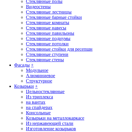
Стеклянные полы
Видеостены
Стеклянные лестницы
Стеклянные барные стойки
Стеклянные комнаты
Стеклянные навесы
Стеклянные павильоны
Стеклянные подиумы
Стеклянные потолки
Стеклянные стойки для ресепшн
Стеклянные ступени
Стеклянные стены
Фасады
+
Модульное
Алюминиевое
Структурное
Козырьки
+
Цельностеклянные
Из триплекса
на вантах
на спайдерах
Консольные
Козырьки на металлокаркасе
Из нержавеющей стали
Изготовление козырьков