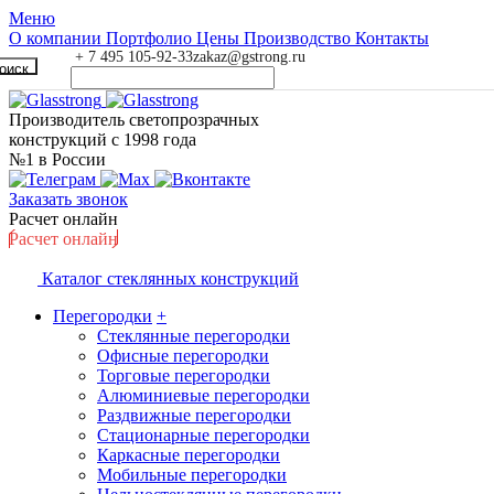
Меню
О компании
Портфолио
Цены
Производство
Контакты
+ 7 495 105-92-33
zakaz@gstrong.ru
оиск
Производитель светопрозрачных
конструкций с 1998 года
№1 в России
Заказать звонок
Расчет онлайн
Расчет онлайн
Каталог стеклянных конструкций
Перегородки
+
Стеклянные перегородки
Офисные перегородки
Торговые перегородки
Алюминиевые перегородки
Раздвижные перегородки
Стационарные перегородки
Каркасные перегородки
Мобильные перегородки