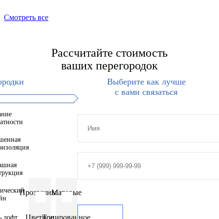
Смотреть все
Рассчитайте стоимость
ваших перегородок
ородки
Выберите как лучше
с вами связаться
ание
атности
шенная
оизоляция
ашная
трукция
тический
Прозрачные
Матовые
йн
Цветное
Тонированное
ь лофт