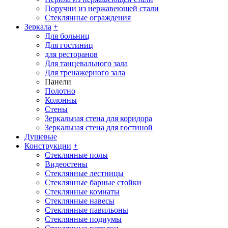
Поручни из нержавеющей стали
Стеклянные ограждения
Зеркала
+
Для больниц
Для гостиниц
для ресторанов
Для танцевального зала
Для тренажерного зала
Панели
Полотно
Колонны
Стены
Зеркальная стена для коридора
Зеркальная стена для гостиной
Душевые
Конструкции
+
Стеклянные полы
Видеостены
Стеклянные лестницы
Стеклянные барные стойки
Стеклянные комнаты
Стеклянные навесы
Стеклянные павильоны
Стеклянные подиумы