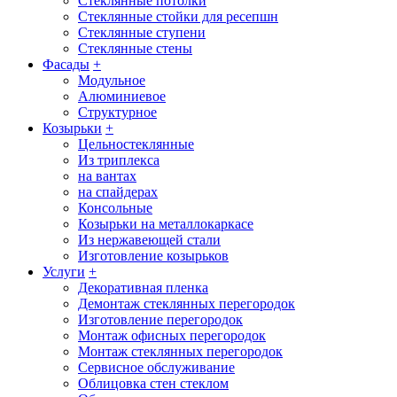
Стеклянные потолки
Стеклянные стойки для ресепшн
Стеклянные ступени
Стеклянные стены
Фасады
+
Модульное
Алюминиевое
Структурное
Козырьки
+
Цельностеклянные
Из триплекса
на вантах
на спайдерах
Консольные
Козырьки на металлокаркасе
Из нержавеющей стали
Изготовление козырьков
Услуги
+
Декоративная пленка
Демонтаж стеклянных перегородок
Изготовление перегородок
Монтаж офисных перегородок
Монтаж стеклянных перегородок
Сервисное обслуживание
Облицовка стен стеклом