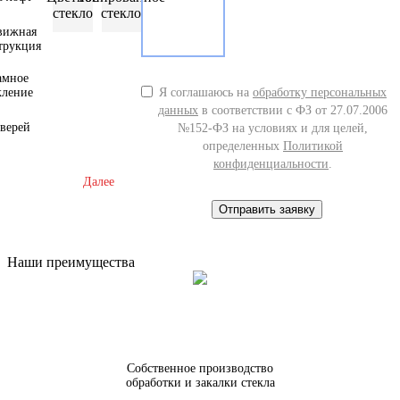
стекло
стекло
вижная
трукция
амное
кление
Я соглашаюсь на
обработку персональных
данных
в соответствии с ФЗ от 27.07.2006
дверей
№152-ФЗ на условиях и для целей,
определенных
Политикой
конфиденциальности
.
Далее
Отправить заявку
Наши преимущества
Собственное производство
обработки и закалки стекла