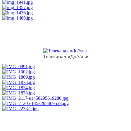
Телеканал «До///дь»