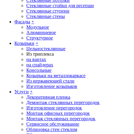
Стеклянные потолки
Стеклянные стойки для ресепшн
Стеклянные ступени
Стеклянные стены
Фасады
+
Модульное
Алюминиевое
Структурное
Козырьки
+
Цельностеклянные
Из триплекса
на вантах
на спайдерах
Консольные
Козырьки на металлокаркасе
Из нержавеющей стали
Изготовление козырьков
Услуги
+
Декоративная пленка
Демонтаж стеклянных перегородок
Изготовление перегородок
Монтаж офисных перегородок
Монтаж стеклянных перегородок
Сервисное обслуживание
Облицовка стен стеклом