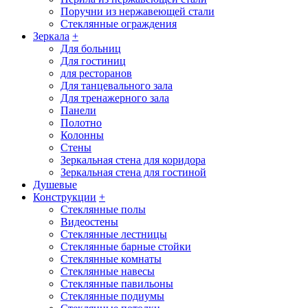
Поручни из нержавеющей стали
Стеклянные ограждения
Зеркала
+
Для больниц
Для гостиниц
для ресторанов
Для танцевального зала
Для тренажерного зала
Панели
Полотно
Колонны
Стены
Зеркальная стена для коридора
Зеркальная стена для гостиной
Душевые
Конструкции
+
Стеклянные полы
Видеостены
Стеклянные лестницы
Стеклянные барные стойки
Стеклянные комнаты
Стеклянные навесы
Стеклянные павильоны
Стеклянные подиумы