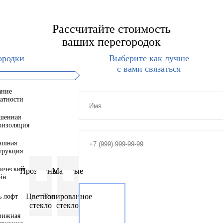
Рассчитайте стоимость
ваших перегородок
ородки
Выберите как лучше
с вами связаться
ание
атности
шенная
оизоляция
ашная
трукция
тический
Прозрачные
Матовые
йн
Цветное
Тонированное
ь лофт
стекло
стекло
вижная