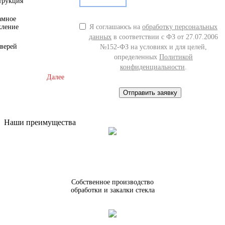
трукция
амное
кление
Я соглашаюсь на
обработку персональных
данных
в соответствии с ФЗ от 27.07.2006
дверей
№152-ФЗ на условиях и для целей,
определенных
Политикой
конфиденциальности
.
Далее
Отправить заявку
Наши преимущества
Собственное производство
обработки и закалки стекла