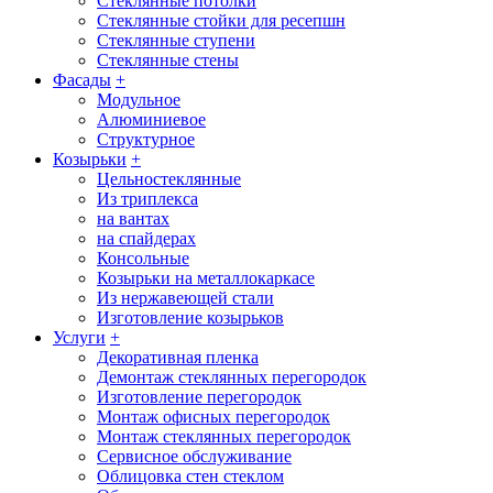
Стеклянные потолки
Стеклянные стойки для ресепшн
Стеклянные ступени
Стеклянные стены
Фасады
+
Модульное
Алюминиевое
Структурное
Козырьки
+
Цельностеклянные
Из триплекса
на вантах
на спайдерах
Консольные
Козырьки на металлокаркасе
Из нержавеющей стали
Изготовление козырьков
Услуги
+
Декоративная пленка
Демонтаж стеклянных перегородок
Изготовление перегородок
Монтаж офисных перегородок
Монтаж стеклянных перегородок
Сервисное обслуживание
Облицовка стен стеклом