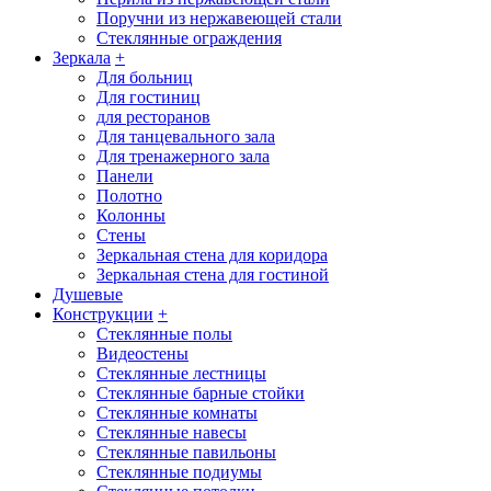
Поручни из нержавеющей стали
Стеклянные ограждения
Зеркала
+
Для больниц
Для гостиниц
для ресторанов
Для танцевального зала
Для тренажерного зала
Панели
Полотно
Колонны
Стены
Зеркальная стена для коридора
Зеркальная стена для гостиной
Душевые
Конструкции
+
Стеклянные полы
Видеостены
Стеклянные лестницы
Стеклянные барные стойки
Стеклянные комнаты
Стеклянные навесы
Стеклянные павильоны
Стеклянные подиумы