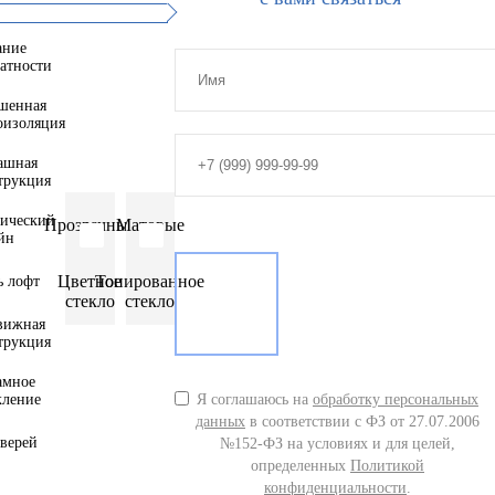
ание
атности
шенная
оизоляция
ашная
трукция
тический
Прозрачные
Матовые
йн
Цветное
Тонированное
ь лофт
стекло
стекло
вижная
трукция
амное
кление
Я соглашаюсь на
обработку персональных
данных
в соответствии с ФЗ от 27.07.2006
дверей
№152-ФЗ на условиях и для целей,
определенных
Политикой
конфиденциальности
.