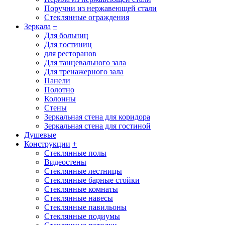
Поручни из нержавеющей стали
Стеклянные ограждения
Зеркала
+
Для больниц
Для гостиниц
для ресторанов
Для танцевального зала
Для тренажерного зала
Панели
Полотно
Колонны
Стены
Зеркальная стена для коридора
Зеркальная стена для гостиной
Душевые
Конструкции
+
Стеклянные полы
Видеостены
Стеклянные лестницы
Стеклянные барные стойки
Стеклянные комнаты
Стеклянные навесы
Стеклянные павильоны
Стеклянные подиумы