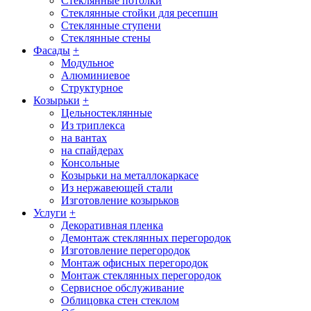
Стеклянные потолки
Стеклянные стойки для ресепшн
Стеклянные ступени
Стеклянные стены
Фасады
+
Модульное
Алюминиевое
Структурное
Козырьки
+
Цельностеклянные
Из триплекса
на вантах
на спайдерах
Консольные
Козырьки на металлокаркасе
Из нержавеющей стали
Изготовление козырьков
Услуги
+
Декоративная пленка
Демонтаж стеклянных перегородок
Изготовление перегородок
Монтаж офисных перегородок
Монтаж стеклянных перегородок
Сервисное обслуживание
Облицовка стен стеклом