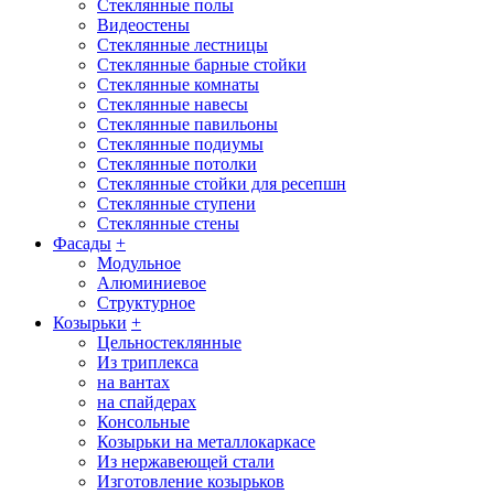
Стеклянные полы
Видеостены
Стеклянные лестницы
Стеклянные барные стойки
Стеклянные комнаты
Стеклянные навесы
Стеклянные павильоны
Стеклянные подиумы
Стеклянные потолки
Стеклянные стойки для ресепшн
Стеклянные ступени
Стеклянные стены
Фасады
+
Модульное
Алюминиевое
Структурное
Козырьки
+
Цельностеклянные
Из триплекса
на вантах
на спайдерах
Консольные
Козырьки на металлокаркасе
Из нержавеющей стали
Изготовление козырьков