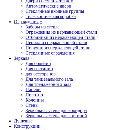
Двери со смарт-стеклом
Автоматические двери
Стеклянные входные группы
Телескопическая коробка
Ограждения
+
Заборы из стекла
Ограждения из нержавеющей стали
Отбойники из нержавеющей стали
Перила из нержавеющей стали
Поручни из нержавеющей стали
Стеклянные ограждения
Зеркала
+
Для больниц
Для гостиниц
для ресторанов
Для танцевального зала
Для тренажерного зала
Панели
Полотно
Колонны
Стены
Зеркальная стена для коридора
Зеркальная стена для гостиной
Душевые
Конструкции
+