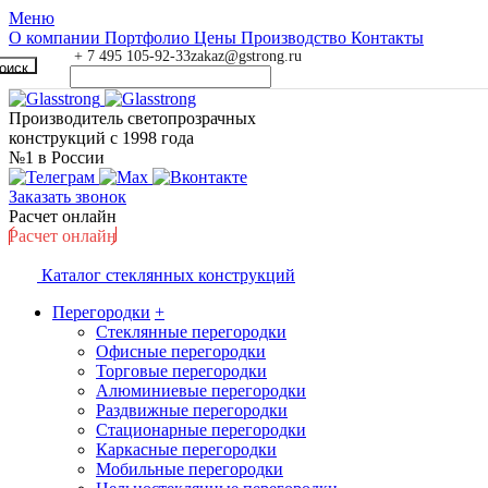
Меню
О компании
Портфолио
Цены
Производство
Контакты
+ 7 495 105-92-33
zakaz@gstrong.ru
оиск
Производитель светопрозрачных
конструкций с 1998 года
№1 в России
Заказать звонок
Расчет онлайн
Расчет онлайн
Каталог стеклянных конструкций
Перегородки
+
Стеклянные перегородки
Офисные перегородки
Торговые перегородки
Алюминиевые перегородки
Раздвижные перегородки
Стационарные перегородки
Каркасные перегородки
Мобильные перегородки