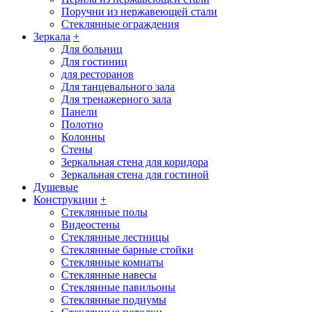
Поручни из нержавеющей стали
Стеклянные ограждения
Зеркала
+
Для больниц
Для гостиниц
для ресторанов
Для танцевального зала
Для тренажерного зала
Панели
Полотно
Колонны
Стены
Зеркальная стена для коридора
Зеркальная стена для гостиной
Душевые
Конструкции
+
Стеклянные полы
Видеостены
Стеклянные лестницы
Стеклянные барные стойки
Стеклянные комнаты
Стеклянные навесы
Стеклянные павильоны
Стеклянные подиумы