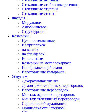
Стеклянные потолки
Стеклянные стойки для ресепшн
Стеклянные ступени
Стеклянные стены
Фасады
+
Модульное
Алюминиевое
Структурное
Козырьки
+
Цельностеклянные
Из триплекса
на вантах
на спайдерах
Консольные
Козырьки на металлокаркасе
Из нержавеющей стали
Изготовление козырьков
Услуги
+
Декоративная пленка
Демонтаж стеклянных перегородок
Изготовление перегородок
Монтаж офисных перегородок
Монтаж стеклянных перегородок
Сервисное обслуживание
Облицовка стен стеклом