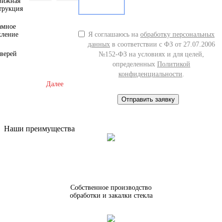
вижная
трукция
амное
кление
Я соглашаюсь на
обработку персональных
данных
в соответствии с ФЗ от 27.07.2006
дверей
№152-ФЗ на условиях и для целей,
определенных
Политикой
конфиденциальности
.
Далее
Отправить заявку
Наши преимущества
Собственное производство
обработки и закалки стекла