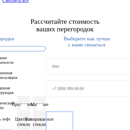
Смотреть все
Рассчитайте стоимость
ваших перегородок
ородки
Выберите как лучше
с вами связаться
ание
атности
шенная
оизоляция
ашная
трукция
тический
Прозрачные
Матовые
йн
Цветное
Тонированное
ь лофт
стекло
стекло