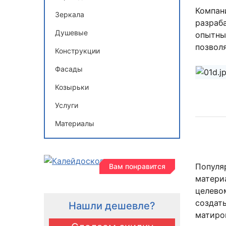
Компан
Зеркала
разраб
Душевые
опытны
позволя
Конструкции
Фасады
Козырьки
Услуги
Материалы
Популя
Вам понравится
матери
целево
создат
Нашли дешевле?
матиров