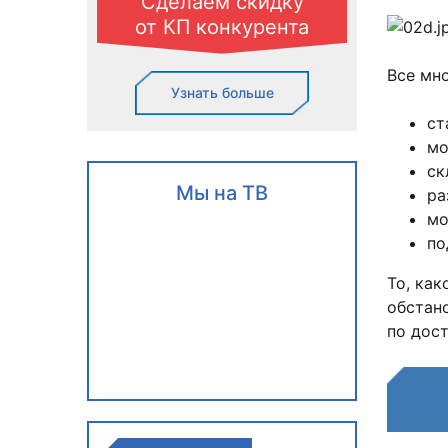
Сделаем скидку
от КП конкурента
Все мн
Узнать больше
ст
мо
ск
Мы на ТВ
ра
мо
по
То, как
обстан
по дост