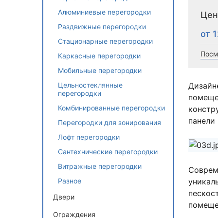
Алюминиевые перегородки
Це
Раздвижные перегородки
от 
Стационарные перегородки
Посм
Каркасные перегородки
Мобильные перегородки
Дизайн
Цельностеклянные
перегородки
помеще
Комбинированные перегородки
констр
панели 
Перегородки для зонирования
Лофт перегородки
Сантехнические перегородки
Витражные перегородки
Соврем
уникал
Разное
пескос
Двери
помеще
Ограждения