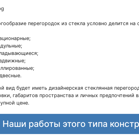
огообразие перегородок из стекла условно делится на
ационарные;
дульные;
ладывающиеся;
здвижные;
ллированные;
двесные.
ой вид будет иметь дизайнерская стеклянная перегоро
овки, габаритов пространства и личных предпочтений 
упной цене.
Наши работы
этого типа конст