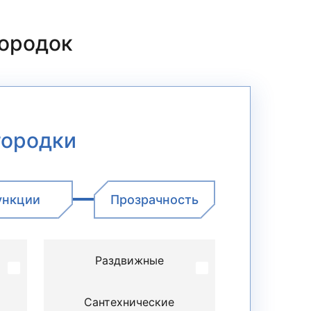
городок
городки
ункции
Прозрачность
Раздвижные
Сантехнические