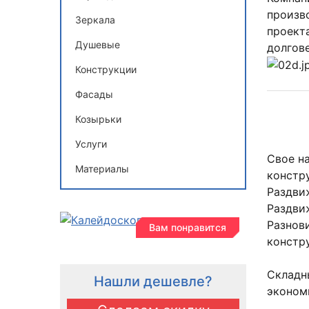
произв
Зеркала
проект
Душевые
долгов
Конструкции
Фасады
Козырьки
Услуги
Свое н
Материалы
констр
Раздви
Раздви
Разнов
Вам понравится
констр
Складн
Нашли дешевле?
эконом