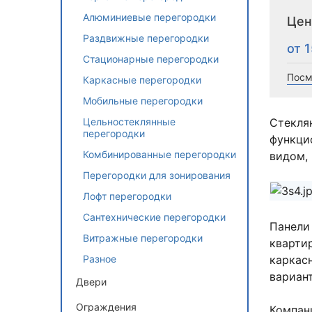
Алюминиевые перегородки
Це
Раздвижные перегородки
от 
Стационарные перегородки
Посм
Каркасные перегородки
Мобильные перегородки
Стекля
Цельностеклянные
перегородки
функци
Комбинированные перегородки
видом,
Перегородки для зонирования
Лофт перегородки
Сантехнические перегородки
Панели
Витражные перегородки
кварти
каркас
Разное
вариан
Двери
Ограждения
Компан