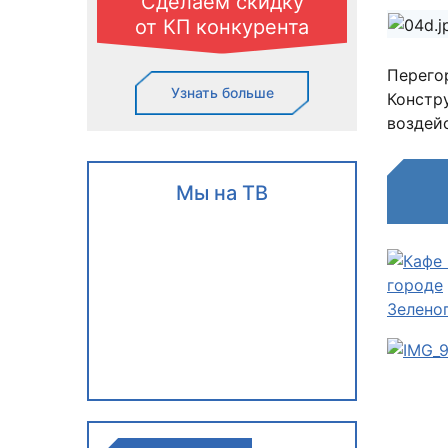
Сделаем скидку
от КП конкурента
Перего
Узнать больше
Констр
воздей
Мы на ТВ