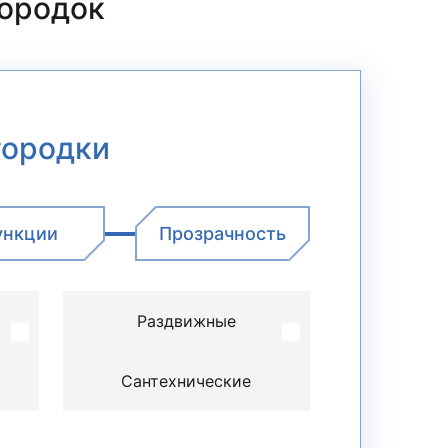
городок
городки
ункции
Прозрачность
Раздвижные
Сантехнические