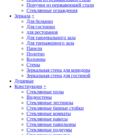
Поручни из нержавеющей стали
Стеклянные ограждения
Зеркала
+
Для больниц
Для гостиниц
для ресторанов
Для танцевального зала
Для тренажерного зала
Панели
Полотно
Колонны
Стены
Зеркальная стена для коридора
Зеркальная стена для гостиной
Душевые
Конструкции
+
Стеклянные полы
Видеостены
Стеклянные лестницы
Стеклянные барные стойки
Стеклянные комнаты
Стеклянные навесы
Стеклянные павильоны
Стеклянные подиумы