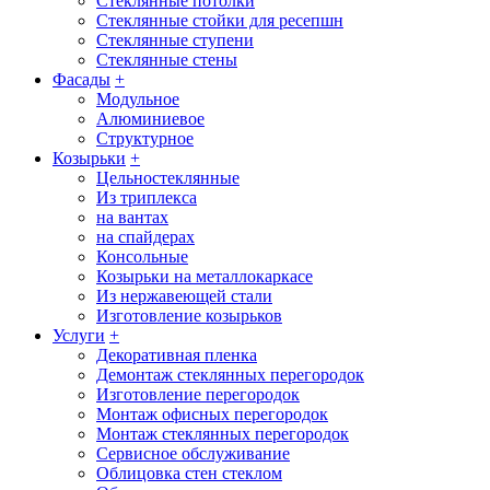
Стеклянные потолки
Стеклянные стойки для ресепшн
Стеклянные ступени
Стеклянные стены
Фасады
+
Модульное
Алюминиевое
Структурное
Козырьки
+
Цельностеклянные
Из триплекса
на вантах
на спайдерах
Консольные
Козырьки на металлокаркасе
Из нержавеющей стали
Изготовление козырьков
Услуги
+
Декоративная пленка
Демонтаж стеклянных перегородок
Изготовление перегородок
Монтаж офисных перегородок
Монтаж стеклянных перегородок
Сервисное обслуживание
Облицовка стен стеклом