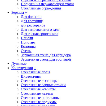
Поручни из нержавеющей стали
Стеклянные ограждения
Зеркала
+
Для больниц
Для гостиниц
для ресторанов
Для танцевального зала
Для тренажерного зала
Панели
Полотно
Колонны
Стены
Зеркальная стена для коридора
Зеркальная стена для гостиной
Душевые
Конструкции
+
Стеклянные полы
Видеостены
Стеклянные лестницы
Стеклянные барные стойки
Стеклянные комнаты
Стеклянные навесы
Стеклянные павильоны
Стеклянные подиумы