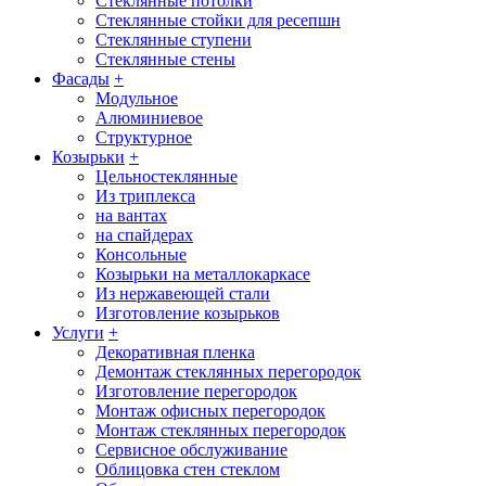
Стеклянные потолки
Стеклянные стойки для ресепшн
Стеклянные ступени
Стеклянные стены
Фасады
+
Модульное
Алюминиевое
Структурное
Козырьки
+
Цельностеклянные
Из триплекса
на вантах
на спайдерах
Консольные
Козырьки на металлокаркасе
Из нержавеющей стали
Изготовление козырьков
Услуги
+
Декоративная пленка
Демонтаж стеклянных перегородок
Изготовление перегородок
Монтаж офисных перегородок
Монтаж стеклянных перегородок
Сервисное обслуживание
Облицовка стен стеклом