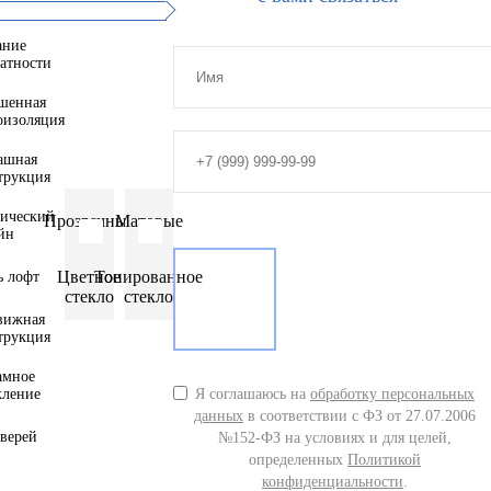
ание
атности
шенная
оизоляция
ашная
трукция
тический
Прозрачные
Матовые
йн
Цветное
Тонированное
ь лофт
стекло
стекло
вижная
трукция
амное
кление
Я соглашаюсь на
обработку персональных
данных
в соответствии с ФЗ от 27.07.2006
дверей
№152-ФЗ на условиях и для целей,
определенных
Политикой
конфиденциальности
.