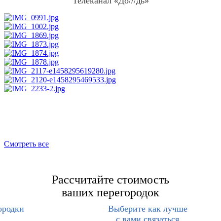
Телеканал «До///дь»
Смотреть все
Рассчитайте стоимость
ваших перегородок
ородки
Выберите как лучше
с вами связаться