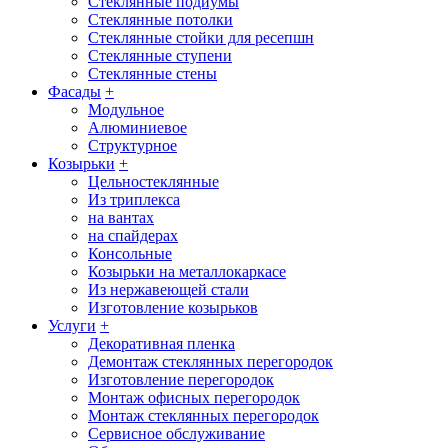
Стеклянные подиумы
Стеклянные потолки
Стеклянные стойки для ресепшн
Стеклянные ступени
Стеклянные стены
Фасады
+
Модульное
Алюминиевое
Структурное
Козырьки
+
Цельностеклянные
Из триплекса
на вантах
на спайдерах
Консольные
Козырьки на металлокаркасе
Из нержавеющей стали
Изготовление козырьков
Услуги
+
Декоративная пленка
Демонтаж стеклянных перегородок
Изготовление перегородок
Монтаж офисных перегородок
Монтаж стеклянных перегородок
Сервисное обслуживание