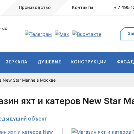
Производство
Контакты
+ 7 495 
ных
За
ЗЕРКАЛА
ДУШЕВЫЕ
КОНСТРУКЦИИ
ФАСА
в New Star Marine в Москве
азин яхт и катеров New Star M
едыдущий
объект