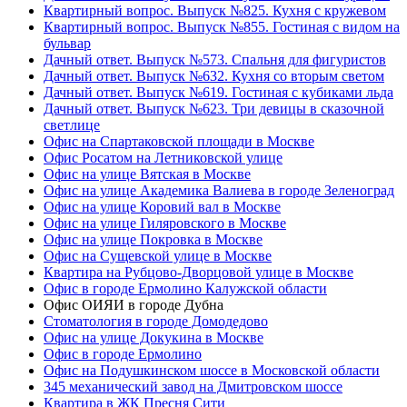
Квартирный вопрос. Выпуск №825. Кухня с кружевом
Квартирный вопрос. Выпуск №855. Гостиная с видом на
бульвар
Дачный ответ. Выпуск №573. Спальня для фигуристов
Дачный ответ. Выпуск №632. Кухня со вторым светом
Дачный ответ. Выпуск №619. Гостиная с кубиками льда
Дачный ответ. Выпуск №623. Три девицы в сказочной
светлице
Офис на Спартаковской площади в Москве
Офис Росатом на Летниковской улице
Офис на улице Вятская в Москве
Офис на улице Академика Валиева в городе Зеленоград
Офис на улице Коровий вал в Москве
Офис на улице Гиляровского в Москве
Офис на улице Покровка в Москве
Офис на Сущевской улице в Москве
Квартира на Рубцово-Дворцовой улице в Москве
Офис в городе Ермолино Калужской области
Офис ОИЯИ в городе Дубна
Стоматология в городе Домодедово
Офис на улице Докукина в Москве
Офис в городе Ермолино
Офис на Подушкинском шоссе в Московской области
345 механический завод на Дмитровском шоссе
Квартира в ЖК Пресня Сити