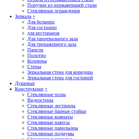
Поручни из нержавеющей стали
Стеклянные ограждения
Зеркала
+
Для больниц
Для гостиниц
для ресторанов
Для танцевального зала
Для тренажерного зала
Панели
Полотно
Колонны
Стены
Зеркальная стена для коридора
Зеркальная стена для гостиной
Душевые
Конструкции
+
Стеклянные полы
Видеостены
Стеклянные лестницы
Стеклянные барные стойки
Стеклянные комнаты
Стеклянные навесы
Стеклянные павильоны
Стеклянные подиумы