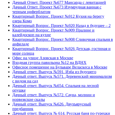
Дачный Ответ. Проект №677 Мансарда с левитацией
Дачный Ответ. Проект №673 Изумрудная ванная с
черным циферблатом
Квартирный Вопрос. Проект №912 Кухня на берегу
озера Комо
Квартирный Вопрос. Проект №920 Назад в будущее – 2
Квартирный Вопрос. Проект №909 Пралине и
калейдоскоп на кухне
Квартирный Вопрос. Проект №908 Сливочная спальня в
анфиладе
Квартирный Вопрос. Проект №926 Детская, гостиная и
море солнца
Офис на улице Азовская в Москве
Входная группа павильона №12 на ВДНХ
Офисное помещение на Бульваре Веласкеса в Москве
Дачный ответ. Выпуск №591. Изба из будущего
Дачный ответ. Выпуск №571. Деревенский минимализм
с видом на сад
Дачный ответ. Выпуск №654. Спальня на лесной
опушке
Дачный ответ. Выпуск №572. Сауна, молнии и
норвежские скалы
Дачный ответ. Выпуск №626. Двухъярусный
предбанник
Дачный ответ. Выпуск № 614. Русская баня по-турецки