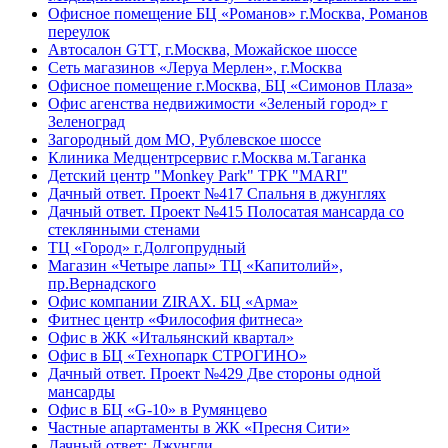
Офисное помещение БЦ «Романов» г.Москва, Романов
переулок
Автосалон GTT, г.Москва, Можайское шоссе
Сеть магазинов «Леруа Мерлен», г.Москва
Офисное помещение г.Москва, БЦ «Симонов Плаза»
Офис агенства недвижимости «Зеленый город» г
Зеленоград
Загородный дом МО, Рублевское шоссе
Клиника Медцентрсервис г.Москва м.Таганка
Детский центр "Monkey Park" ТРК "MARI"
Дачный ответ. Проект №417 Спальня в джунглях
Дачный ответ. Проект №415 Полосатая мансарда со
стеклянными стенами
ТЦ «Город» г.Долгопрудный
Магазин «Четыре лапы» ТЦ «Капитолий»,
пр.Вернадского
Офис компании ZIRAX. БЦ «Арма»
Фитнес центр «Философия фитнеса»
Офис в ЖК «Итальянский квартал»
Офис в БЦ «Технопарк СТРОГИНО»
Дачный ответ. Проект №429 Две стороны одной
мансарды
Офис в БЦ «G-10» в Румянцево
Частные апартаменты в ЖК «Пресня Сити»
Дачный ответ: Джунгли