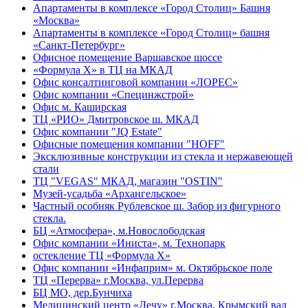
Апартаменты в комплексе «Город Столиц» Башня
«Москва»
Апартаменты в комплексе «Город Столиц» башня
«Санкт-Петербург»
Офисное помещение Варшавское шоссе
«Формула Х» в ТЦ на МКАД
Офис консалтинговой компании «ЛОРЕС»
Офис компании «Специнжстрой»
Офис м. Каширская
ТЦ «РИО» Дмитровское ш. МКАД
Офис компании "JQ Estate"
Офисные помещения компании "HOFF"
Эксклюзивные конструкции из стекла и нержавеющей
стали
ТЦ "VEGAS" МКАД, магазин "OSTIN"
Музей-усадьба «Архангельское»
Частный особняк Рублевское ш. Забор из фигурного
стекла.
БЦ «Атмосфера», м.Новослободская
Офис компании «Иниста», м. Технопарк
остекление ТЦ «Формула Х»
Офис компании «Инфаприм» м. Октябрьское поле
ТЦ «Перерва» г.Москва, ул.Перерва
БЦ МО, дер.Бунчиха
Медицинский центр «Лечу» г.Москва, Крымский вал