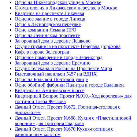
Офис на Нижегородской улице в Москве
Стоматология в Лихачевском переулке в Москве
Квартира на проспекте Лихачева
Офисное здание в городе Липецк
Офис в Леснорядском переулке
Офис компании Лемана ПРО
Офис на Ленинском проспекте
Загородный дом в деревне Лешково
Студия груминга на проспекте Генерала Дорохова
Кафе в городе Зеленоград
Офисное помещение в городе Зеленоград
Загородный дом в деревне Ерёмино
Студия телеканала Россия на Проспекте Мира
Выставочный павильон №57 на ВДНХ
Офис на Большой Почтовой улице
Офис обойной фабрики Палитра в городе Балашиха
Квартира на Аминьевском шоссе
Квартирный Вопрос Проект №910.«Ход королевы» для
гостиной Глеба Жеглова
Дачный Ответ. Проект №672. Гостиная-столовая с
дирижаблем
Дачный Ответ. Проект №668. Кухня с «Пластилиновой
вороной» для Григория Гладкова
Дачный Ответ. Проект №670 Кухня-гостиная с
живописным холстом