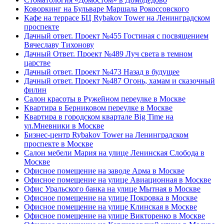
Коворкинг на Бульваре Маршала Рокоссовского
Кафе на террасе БЦ Rybakov Tower на Ленинградском
проспекте
Дачный ответ. Проект №455 Гостиная с посвящением
Вячеславу Тихонову
Дачный Ответ. Проект №489 Луч света в темном
царстве
Дачный ответ. Проект №473 Назад в будущее
Дачный ответ. Проект №487 Огонь, хамам и сказочный
филин
Салон красоты в Ружейном переулке в Москве
Квартира в Берниковом переулке в Москве
Квартира в городском квартале Big Time на
ул.Мневники в Москве
Бизнес-центр Rybakov Tower на Ленинградском
проспекте в Москве
Салон мебели Мария на улице Ленинская Слобода в
Москве
Офисное помещение на заводе Арма в Москве
Офисное помещение на улице Авиационная в Москве
Офис Уральского банка на улице Мытная в Москве
Офисное помещение на улице Покровка в Москве
Офисное помещение на улице Клинская в Москве
Офисное помещение на улице Викторенко в Москве