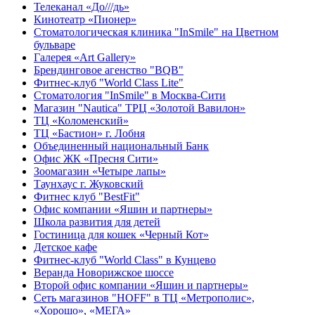
Телеканал «До///дь»
Кинотеатр «Пионер»
Стоматологическая клиника "InSmile" на Цветном
бульваре
Галерея «Art Gallery»
Брендинговое агенство "BQB"
Фитнес-клуб "World Class Lite"
Стоматология "InSmile" в Москва-Сити
Магазин "Nautica" ТРЦ «Золотой Вавилон»
ТЦ «Коломенский»
ТЦ «Бастион» г. Лобня
Объединенный национальный Банк
Офис ЖК «Пресня Сити»
Зоомагазин «Четыре лапы»
Таунхаус г. Жуковский
Фитнес клуб "BestFit"
Офис компании «Яшин и партнеры»
Школа развития для детей
Гостиница для кошек «Черный Кот»
Детское кафе
Фитнес-клуб "World Class" в Кунцево
Веранда Новорижское шоссе
Второй офис компании «Яшин и партнеры»
Сеть магазинов "HOFF" в ТЦ «Метрополис»,
«Хорошо», «МЕГА»