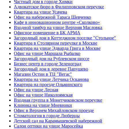
Частный дом в городе Химки
Адвокатское бюро в Филипповском переулке
Квартира на улице Усачева
Офис на набережной Тараса Шевченко
Кафе в инновационном центре «Сколково»
Входной тамбур на улице Верхняя Масловка
Офисное помещение в БК АРМА
Загородный дом в Коттеджном поселке "Стольное"
Квартира в Столярном переулке в Москве
Квартира на улице Эдварда Грига в Москве
Офис на улице Маршала Рыбалко
Загородный дом на Рублевском шоссе
Бизнес центр в городе Зеленоград
Загородный дом в деревне Папушево
Магазин Остин в ТЦ "Вегас"
Квартира на улице Летчика Осканова
Квартира на проезде Ольминского
Офис на улице Лесная
Офис на улице Николоямская
Входная группа в Монетчиковском переулке
Клиника на улице Мневники
Офис в Верхнем Михайловском проезде
Стоматология в городе Люберцы
Детский сад на Карамышевской набережной
Салон оптики на улице Маросейка