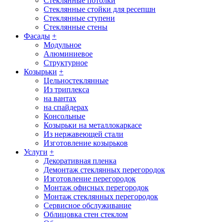
Стеклянные потолки
Стеклянные стойки для ресепшн
Стеклянные ступени
Стеклянные стены
Фасады
+
Модульное
Алюминиевое
Структурное
Козырьки
+
Цельностеклянные
Из триплекса
на вантах
на спайдерах
Консольные
Козырьки на металлокаркасе
Из нержавеющей стали
Изготовление козырьков
Услуги
+
Декоративная пленка
Демонтаж стеклянных перегородок
Изготовление перегородок
Монтаж офисных перегородок
Монтаж стеклянных перегородок
Сервисное обслуживание
Облицовка стен стеклом