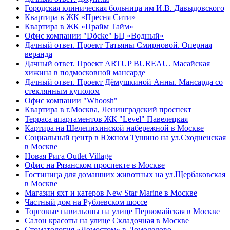
Городская клиническая больница им И.В. Давыдовского
Квартира в ЖК «Пресня Сити»
Квартира в ЖК «Прайм Тайм»
Офис компании "Döcke" БЦ «Водный»
Дачный ответ. Проект Татьяны Смирновой. Оперная
веранда
Дачный ответ. Проект ARTUP BUREAU. Масайская
хижина в подмосковной мансарде
Дачный ответ. Проект Дëмушкиной Анны. Мансарда со
стеклянным куполом
Офис компании "Whoosh"
Квартира в г.Москва, Ленинградский проспект
Терраса апартаментов ЖК "Level" Павелецкая
Картира на Шелепихинской набережной в Москве
Социальный центр в Южном Тушино на ул.Сходненская
в Москве
Новая Рига Outlet Village
Офис на Рязанском проспекте в Москве
Гостиница для домашних животных на ул.Щербаковская
в Москве
Магазин яхт и катеров New Star Marine в Москве
Частный дом на Рублевском шоссе
Торговые павильоны на улице Первомайская в Москве
Салон красоты на улице Складочная в Москве
Стоматология «Домостом» в Домодедово