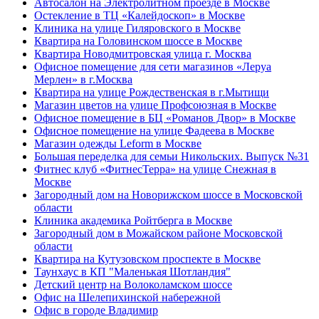
Автосалон на Электролитном проезде в Москве
Остекление в ТЦ «Калейдоскоп» в Москве
Клиника на улице Гиляровского в Москве
Квартира на Головинском шоссе в Москве
Квартира Новодмитровская улица г. Москва
Офисное помещение для сети магазинов «Леруа
Мерлен» в г.Москва
Квартира на улице Рождественская в г.Мытищи
Магазин цветов на улице Профсоюзная в Москве
Офисное помещение в БЦ «Романов Двор» в Москве
Офисное помещение на улице Фадеева в Москве
Магазин одежды Leform в Москве
Большая переделка для семьи Никольских. Выпуск №31
Фитнес клуб «ФитнесТерра» на улице Снежная в
Москве
Загородный дом на Новорижском шоссе в Московской
области
Клиника академика Ройтберга в Москве
Загородный дом в Можайском районе Московской
области
Квартира на Кутузовском проспекте в Москве
Таунхаус в КП "Маленькая Шотландия"
Детский центр на Волоколамском шоссе
Офис на Шелепихинской набережной
Офис в городе Владимир