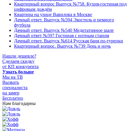
Квартирный вопрос Выпуск №758. Кухня-гостиная под
цифровым дождём
Квартира на улице Вавилова в Москве
Дачный ответ. Выпуск №594 Экостиль и немного
футбола
Дачный ответ. Выпуск №540 Медитативное шале
Дачный ответ №597 Гостиная с нотным станом
Дачный ответ. Выпуск №614 Русская баня по-турецки
Квартирный вопрос. Выпуск №739 День и ночь
Нашли дешевле?
Сделаем скидку
от КП конкурента
Узнать больше
Мы на ТВ
Вызвать
специалиста
на замер
Бесплатно
Нам благодарны