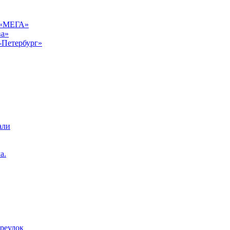
 «МЕГА»
ва»
-Петербург»
али
а.
реулок