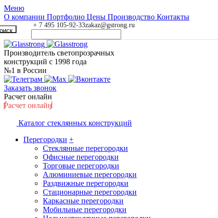
Меню
О компании
Портфолио
Цены
Производство
Контакты
+ 7 495 105-92-33
zakaz@gstrong.ru
оиск
Производитель светопрозрачных
конструкций с 1998 года
№1 в России
Заказать звонок
Расчет онлайн
Расчет онлайн
Каталог стеклянных конструкций
Перегородки
+
Стеклянные перегородки
Офисные перегородки
Торговые перегородки
Алюминиевые перегородки
Раздвижные перегородки
Стационарные перегородки
Каркасные перегородки
Мобильные перегородки