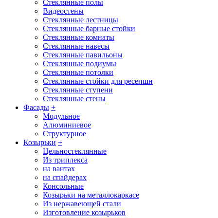
Стеклянные полы
Видеостены
Стеклянные лестницы
Стеклянные барные стойки
Стеклянные комнаты
Стеклянные навесы
Стеклянные павильоны
Стеклянные подиумы
Стеклянные потолки
Стеклянные стойки для ресепшн
Стеклянные ступени
Стеклянные стены
Фасады
+
Модульное
Алюминиевое
Структурное
Козырьки
+
Цельностеклянные
Из триплекса
на вантах
на спайдерах
Консольные
Козырьки на металлокаркасе
Из нержавеющей стали
Изготовление козырьков