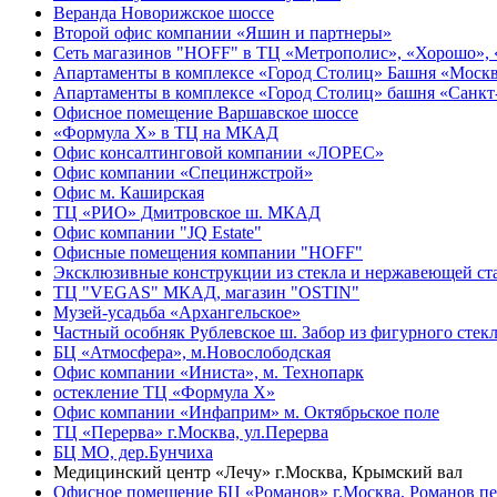
Веранда Новорижское шоссе
Второй офис компании «Яшин и партнеры»
Сеть магазинов "HOFF" в ТЦ «Метрополис», «Хорошо»,
Апартаменты в комплексе «Город Столиц» Башня «Моск
Апартаменты в комплексе «Город Столиц» башня «Санкт
Офисное помещение Варшавское шоссе
«Формула Х» в ТЦ на МКАД
Офис консалтинговой компании «ЛОРЕС»
Офис компании «Специнжстрой»
Офис м. Каширская
ТЦ «РИО» Дмитровское ш. МКАД
Офис компании "JQ Estate"
Офисные помещения компании "HOFF"
Эксклюзивные конструкции из стекла и нержавеющей ст
ТЦ "VEGAS" МКАД, магазин "OSTIN"
Музей-усадьба «Архангельское»
Частный особняк Рублевское ш. Забор из фигурного стекл
БЦ «Атмосфера», м.Новослободская
Офис компании «Иниста», м. Технопарк
остекление ТЦ «Формула Х»
Офис компании «Инфаприм» м. Октябрьское поле
ТЦ «Перерва» г.Москва, ул.Перерва
БЦ МО, дер.Бунчиха
Медицинский центр «Лечу» г.Москва, Крымский вал
Офисное помещение БЦ «Романов» г.Москва, Романов пе