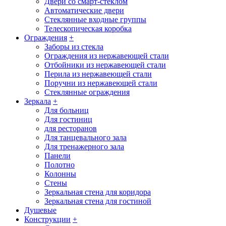
Двери со смарт-стеклом
Автоматические двери
Стеклянные входные группы
Телескопическая коробка
Ограждения
+
Заборы из стекла
Ограждения из нержавеющей стали
Отбойники из нержавеющей стали
Перила из нержавеющей стали
Поручни из нержавеющей стали
Стеклянные ограждения
Зеркала
+
Для больниц
Для гостиниц
для ресторанов
Для танцевального зала
Для тренажерного зала
Панели
Полотно
Колонны
Стены
Зеркальная стена для коридора
Зеркальная стена для гостиной
Душевые
Конструкции
+