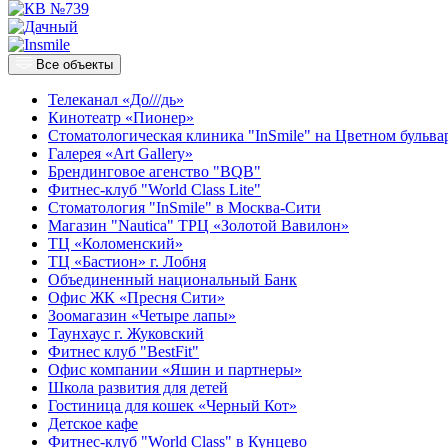
Все объекты
Телеканал «До///дь»
Кинотеатр «Пионер»
Стоматологическая клиника "InSmile" на Цветном бульва
Галерея «Art Gallery»
Брендинговое агенство "BQB"
Фитнес-клуб "World Class Lite"
Стоматология "InSmile" в Москва-Сити
Магазин "Nautica" ТРЦ «Золотой Вавилон»
ТЦ «Коломенский»
ТЦ «Бастион» г. Лобня
Объединенный национальный Банк
Офис ЖК «Пресня Сити»
Зоомагазин «Четыре лапы»
Таунхаус г. Жуковский
Фитнес клуб "BestFit"
Офис компании «Яшин и партнеры»
Школа развития для детей
Гостиница для кошек «Черный Кот»
Детское кафе
Фитнес-клуб "World Class" в Кунцево