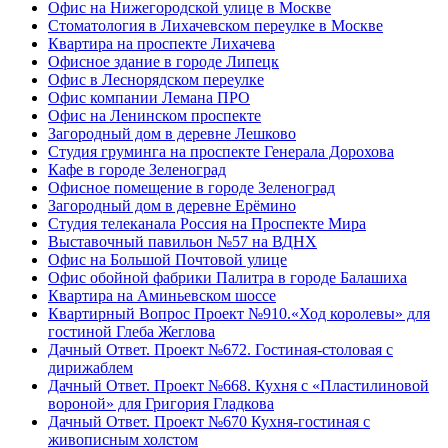
Офис на Нижегородской улице в Москве
Стоматология в Лихачевском переулке в Москве
Квартира на проспекте Лихачева
Офисное здание в городе Липецк
Офис в Леснорядском переулке
Офис компании Лемана ПРО
Офис на Ленинском проспекте
Загородный дом в деревне Лешково
Студия груминга на проспекте Генерала Дорохова
Кафе в городе Зеленоград
Офисное помещение в городе Зеленоград
Загородный дом в деревне Ерёмино
Студия телеканала Россия на Проспекте Мира
Выставочный павильон №57 на ВДНХ
Офис на Большой Почтовой улице
Офис обойной фабрики Палитра в городе Балашиха
Квартира на Аминьевском шоссе
Квартирный Вопрос Проект №910.«Ход королевы» для
гостиной Глеба Жеглова
Дачный Ответ. Проект №672. Гостиная-столовая с
дирижаблем
Дачный Ответ. Проект №668. Кухня с «Пластилиновой
вороной» для Григория Гладкова
Дачный Ответ. Проект №670 Кухня-гостиная с
живописным холстом