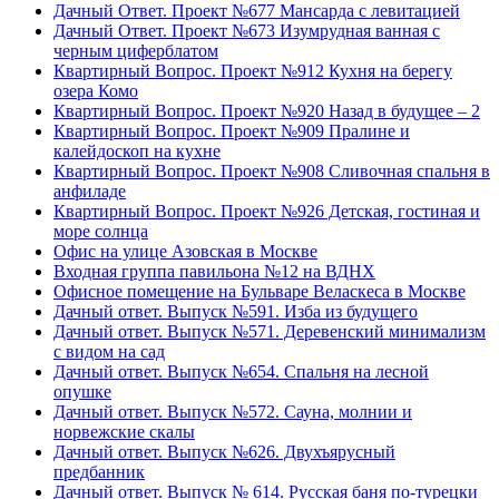
Дачный Ответ. Проект №677 Мансарда с левитацией
Дачный Ответ. Проект №673 Изумрудная ванная с
черным циферблатом
Квартирный Вопрос. Проект №912 Кухня на берегу
озера Комо
Квартирный Вопрос. Проект №920 Назад в будущее – 2
Квартирный Вопрос. Проект №909 Пралине и
калейдоскоп на кухне
Квартирный Вопрос. Проект №908 Сливочная спальня в
анфиладе
Квартирный Вопрос. Проект №926 Детская, гостиная и
море солнца
Офис на улице Азовская в Москве
Входная группа павильона №12 на ВДНХ
Офисное помещение на Бульваре Веласкеса в Москве
Дачный ответ. Выпуск №591. Изба из будущего
Дачный ответ. Выпуск №571. Деревенский минимализм
с видом на сад
Дачный ответ. Выпуск №654. Спальня на лесной
опушке
Дачный ответ. Выпуск №572. Сауна, молнии и
норвежские скалы
Дачный ответ. Выпуск №626. Двухъярусный
предбанник
Дачный ответ. Выпуск № 614. Русская баня по-турецки