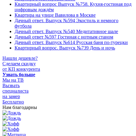
Квартирный вопрос Выпуск №758. Кухня-гостиная под
цифровым дождём
Квартира на улице Вавилова в Москве
Дачный ответ. Выпуск №594 Экостиль и немного
футбола
Дачный ответ. Выпуск №540 Медитативное шале
Дачный ответ №597 Гостиная с нотным станом
Дачный ответ. Выпуск №614 Русская баня по-турецки
Квартирный вопрос. Выпуск №739 День и ночь
Нашли дешевле?
Сделаем скидку
от КП конкурента
Узнать больше
Мы на ТВ
Вызвать
специалиста
на замер
Бесплатно
Нам благодарны