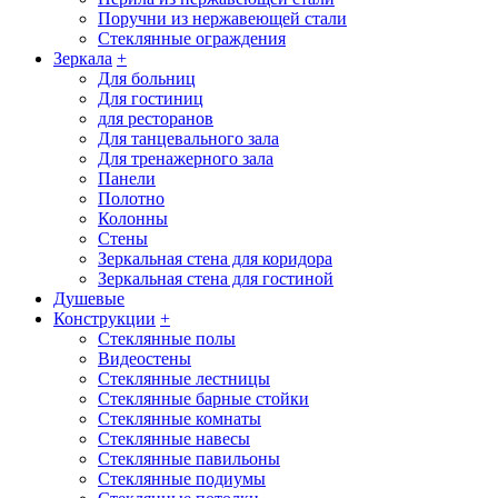
Поручни из нержавеющей стали
Стеклянные ограждения
Зеркала
+
Для больниц
Для гостиниц
для ресторанов
Для танцевального зала
Для тренажерного зала
Панели
Полотно
Колонны
Стены
Зеркальная стена для коридора
Зеркальная стена для гостиной
Душевые
Конструкции
+
Стеклянные полы
Видеостены
Стеклянные лестницы
Стеклянные барные стойки
Стеклянные комнаты
Стеклянные навесы
Стеклянные павильоны
Стеклянные подиумы