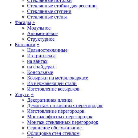
Стеклянные потолки
Стеклянные стойки для ресепшн
Стеклянные ступени
Стеклянные стены
Фасады
+
Модульное
Алюминиевое
Структурное
Козырьки
+
Цельностеклянные
Из триплекса
на вантах
на спайдерах
Консольные
Козырьки на металлокаркасе
Из нержавеющей стали
Изготовление козырьков
Услуги
+
Декоративная пленка
Демонтаж стеклянных перегородок
Изготовление перегородок
Монтаж офисных перегородок
Монтаж стеклянных перегородок
Сервисное обслуживание
Облицовка стен стеклом