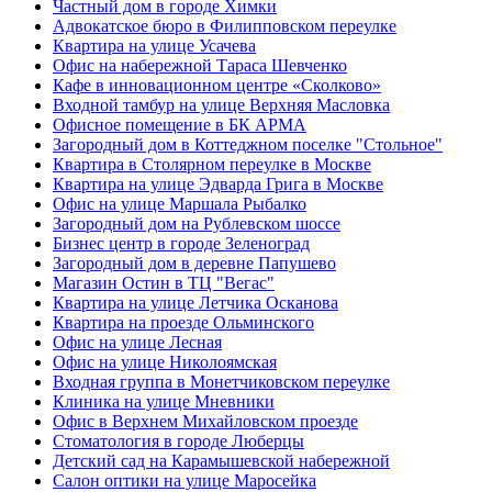
Частный дом в городе Химки
Адвокатское бюро в Филипповском переулке
Квартира на улице Усачева
Офис на набережной Тараса Шевченко
Кафе в инновационном центре «Сколково»
Входной тамбур на улице Верхняя Масловка
Офисное помещение в БК АРМА
Загородный дом в Коттеджном поселке "Стольное"
Квартира в Столярном переулке в Москве
Квартира на улице Эдварда Грига в Москве
Офис на улице Маршала Рыбалко
Загородный дом на Рублевском шоссе
Бизнес центр в городе Зеленоград
Загородный дом в деревне Папушево
Магазин Остин в ТЦ "Вегас"
Квартира на улице Летчика Осканова
Квартира на проезде Ольминского
Офис на улице Лесная
Офис на улице Николоямская
Входная группа в Монетчиковском переулке
Клиника на улице Мневники
Офис в Верхнем Михайловском проезде
Стоматология в городе Люберцы
Детский сад на Карамышевской набережной
Салон оптики на улице Маросейка