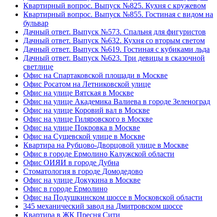
Квартирный вопрос. Выпуск №825. Кухня с кружевом
Квартирный вопрос. Выпуск №855. Гостиная с видом на
бульвар
Дачный ответ. Выпуск №573. Спальня для фигуристов
Дачный ответ. Выпуск №632. Кухня со вторым светом
Дачный ответ. Выпуск №619. Гостиная с кубиками льда
Дачный ответ. Выпуск №623. Три девицы в сказочной
светлице
Офис на Спартаковской площади в Москве
Офис Росатом на Летниковской улице
Офис на улице Вятская в Москве
Офис на улице Академика Валиева в городе Зеленоград
Офис на улице Коровий вал в Москве
Офис на улице Гиляровского в Москве
Офис на улице Покровка в Москве
Офис на Сущевской улице в Москве
Квартира на Рубцово-Дворцовой улице в Москве
Офис в городе Ермолино Калужской области
Офис ОИЯИ в городе Дубна
Стоматология в городе Домодедово
Офис на улице Докукина в Москве
Офис в городе Ермолино
Офис на Подушкинском шоссе в Московской области
345 механический завод на Дмитровском шоссе
Квартира в ЖК Пресня Сити