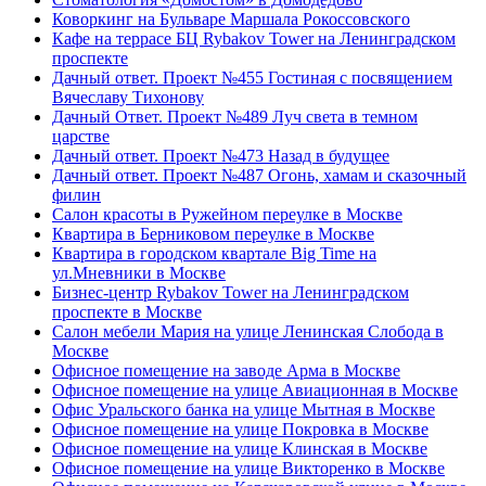
Коворкинг на Бульваре Маршала Рокоссовского
Кафе на террасе БЦ Rybakov Tower на Ленинградском
проспекте
Дачный ответ. Проект №455 Гостиная с посвящением
Вячеславу Тихонову
Дачный Ответ. Проект №489 Луч света в темном
царстве
Дачный ответ. Проект №473 Назад в будущее
Дачный ответ. Проект №487 Огонь, хамам и сказочный
филин
Салон красоты в Ружейном переулке в Москве
Квартира в Берниковом переулке в Москве
Квартира в городском квартале Big Time на
ул.Мневники в Москве
Бизнес-центр Rybakov Tower на Ленинградском
проспекте в Москве
Салон мебели Мария на улице Ленинская Слобода в
Москве
Офисное помещение на заводе Арма в Москве
Офисное помещение на улице Авиационная в Москве
Офис Уральского банка на улице Мытная в Москве
Офисное помещение на улице Покровка в Москве
Офисное помещение на улице Клинская в Москве
Офисное помещение на улице Викторенко в Москве