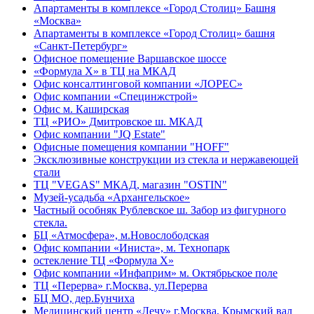
Апартаменты в комплексе «Город Столиц» Башня
«Москва»
Апартаменты в комплексе «Город Столиц» башня
«Санкт-Петербург»
Офисное помещение Варшавское шоссе
«Формула Х» в ТЦ на МКАД
Офис консалтинговой компании «ЛОРЕС»
Офис компании «Специнжстрой»
Офис м. Каширская
ТЦ «РИО» Дмитровское ш. МКАД
Офис компании "JQ Estate"
Офисные помещения компании "HOFF"
Эксклюзивные конструкции из стекла и нержавеющей
стали
ТЦ "VEGAS" МКАД, магазин "OSTIN"
Музей-усадьба «Архангельское»
Частный особняк Рублевское ш. Забор из фигурного
стекла.
БЦ «Атмосфера», м.Новослободская
Офис компании «Иниста», м. Технопарк
остекление ТЦ «Формула Х»
Офис компании «Инфаприм» м. Октябрьское поле
ТЦ «Перерва» г.Москва, ул.Перерва
БЦ МО, дер.Бунчиха
Медицинский центр «Лечу» г.Москва, Крымский вал