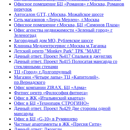
Офисное помещение БЦ «Романов» г.Москва, Романов
переулок
Автосалон GTT, г.Москва, Можайское шоссе
Сеть магазинов «Леруа Мерлен», г.Москва
Офисное помещение г.Москва, БЦ «Симонов Плаза»
Офис агенства недвижимости «Зеленый город» г
Зеленоград
Загородный дом МО, Рублевское шоссе
Клиника Медцентрсервис г.Москва м.Таганка
Детский центр "Monkey Park" ТРК "MARI"
Дачный ответ. Проект №417 Спальня в джунглях
Дачный ответ. Проект №415 Полосатая мансарда со
стеклянными стенами
ТЦ «Город» г.Долгопрудный
Магазин «Четыре лапы» ТЦ «Капитолий»,
пр.Вернадского
Офис компании ZIRAX. БЦ «Арма»
Фитнес центр «Философия фитнеса»
Офис в ЖК «Итальянский квартал»
Офис в БЦ «Технопарк СТРОГИНО»
Дачный ответ. Проект №429 Две стороны одной
мансарды
Офис в БЦ «G-10» в Румянцево
Частные апартаменты в ЖК «Пресня Сити»
Дачный ответ: Джунгли