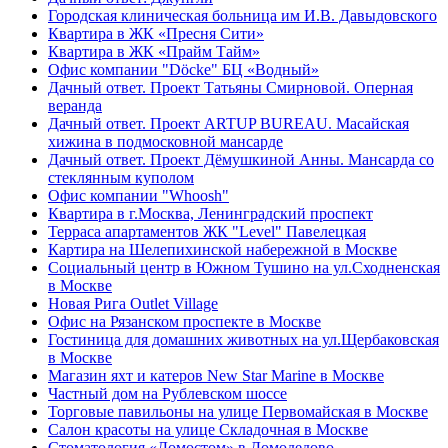
Городская клиническая больница им И.В. Давыдовского
Квартира в ЖК «Пресня Сити»
Квартира в ЖК «Прайм Тайм»
Офис компании "Döcke" БЦ «Водный»
Дачный ответ. Проект Татьяны Смирновой. Оперная
веранда
Дачный ответ. Проект ARTUP BUREAU. Масайская
хижина в подмосковной мансарде
Дачный ответ. Проект Дëмушкиной Анны. Мансарда со
стеклянным куполом
Офис компании "Whoosh"
Квартира в г.Москва, Ленинградский проспект
Терраса апартаментов ЖК "Level" Павелецкая
Картира на Шелепихинской набережной в Москве
Социальный центр в Южном Тушино на ул.Сходненская
в Москве
Новая Рига Outlet Village
Офис на Рязанском проспекте в Москве
Гостиница для домашних животных на ул.Щербаковская
в Москве
Магазин яхт и катеров New Star Marine в Москве
Частный дом на Рублевском шоссе
Торговые павильоны на улице Первомайская в Москве
Салон красоты на улице Складочная в Москве
Стоматология «Домостом» в Домодедово