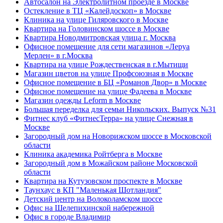
Автосалон на Электролитном проезде в Москве
Остекление в ТЦ «Калейдоскоп» в Москве
Клиника на улице Гиляровского в Москве
Квартира на Головинском шоссе в Москве
Квартира Новодмитровская улица г. Москва
Офисное помещение для сети магазинов «Леруа
Мерлен» в г.Москва
Квартира на улице Рождественская в г.Мытищи
Магазин цветов на улице Профсоюзная в Москве
Офисное помещение в БЦ «Романов Двор» в Москве
Офисное помещение на улице Фадеева в Москве
Магазин одежды Leform в Москве
Большая переделка для семьи Никольских. Выпуск №31
Фитнес клуб «ФитнесТерра» на улице Снежная в
Москве
Загородный дом на Новорижском шоссе в Московской
области
Клиника академика Ройтберга в Москве
Загородный дом в Можайском районе Московской
области
Квартира на Кутузовском проспекте в Москве
Таунхаус в КП "Маленькая Шотландия"
Детский центр на Волоколамском шоссе
Офис на Шелепихинской набережной
Офис в городе Владимир