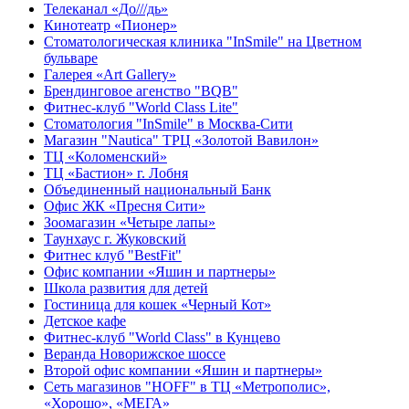
Телеканал «До///дь»
Кинотеатр «Пионер»
Стоматологическая клиника "InSmile" на Цветном
бульваре
Галерея «Art Gallery»
Брендинговое агенство "BQB"
Фитнес-клуб "World Class Lite"
Стоматология "InSmile" в Москва-Сити
Магазин "Nautica" ТРЦ «Золотой Вавилон»
ТЦ «Коломенский»
ТЦ «Бастион» г. Лобня
Объединенный национальный Банк
Офис ЖК «Пресня Сити»
Зоомагазин «Четыре лапы»
Таунхаус г. Жуковский
Фитнес клуб "BestFit"
Офис компании «Яшин и партнеры»
Школа развития для детей
Гостиница для кошек «Черный Кот»
Детское кафе
Фитнес-клуб "World Class" в Кунцево
Веранда Новорижское шоссе
Второй офис компании «Яшин и партнеры»
Сеть магазинов "HOFF" в ТЦ «Метрополис»,
«Хорошо», «МЕГА»