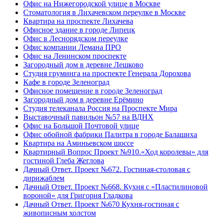
Офис на Нижегородской улице в Москве
Стоматология в Лихачевском переулке в Москве
Квартира на проспекте Лихачева
Офисное здание в городе Липецк
Офис в Леснорядском переулке
Офис компании Лемана ПРО
Офис на Ленинском проспекте
Загородный дом в деревне Лешково
Студия груминга на проспекте Генерала Дорохова
Кафе в городе Зеленоград
Офисное помещение в городе Зеленоград
Загородный дом в деревне Ерёмино
Студия телеканала Россия на Проспекте Мира
Выставочный павильон №57 на ВДНХ
Офис на Большой Почтовой улице
Офис обойной фабрики Палитра в городе Балашиха
Квартира на Аминьевском шоссе
Квартирный Вопрос Проект №910.«Ход королевы» для
гостиной Глеба Жеглова
Дачный Ответ. Проект №672. Гостиная-столовая с
дирижаблем
Дачный Ответ. Проект №668. Кухня с «Пластилиновой
вороной» для Григория Гладкова
Дачный Ответ. Проект №670 Кухня-гостиная с
живописным холстом