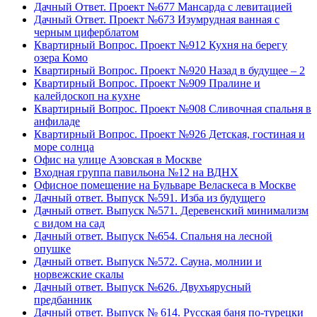
Дачный Ответ. Проект №677 Мансарда с левитацией
Дачный Ответ. Проект №673 Изумрудная ванная с
черным циферблатом
Квартирный Вопрос. Проект №912 Кухня на берегу
озера Комо
Квартирный Вопрос. Проект №920 Назад в будущее – 2
Квартирный Вопрос. Проект №909 Пралине и
калейдоскоп на кухне
Квартирный Вопрос. Проект №908 Сливочная спальня в
анфиладе
Квартирный Вопрос. Проект №926 Детская, гостиная и
море солнца
Офис на улице Азовская в Москве
Входная группа павильона №12 на ВДНХ
Офисное помещение на Бульваре Веласкеса в Москве
Дачный ответ. Выпуск №591. Изба из будущего
Дачный ответ. Выпуск №571. Деревенский минимализм
с видом на сад
Дачный ответ. Выпуск №654. Спальня на лесной
опушке
Дачный ответ. Выпуск №572. Сауна, молнии и
норвежские скалы
Дачный ответ. Выпуск №626. Двухъярусный
предбанник
Дачный ответ. Выпуск № 614. Русская баня по-турецки