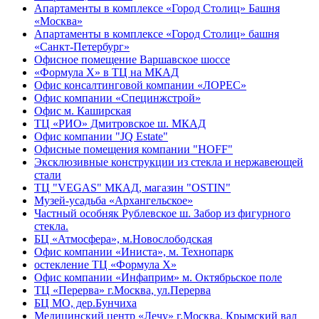
Апартаменты в комплексе «Город Столиц» Башня
«Москва»
Апартаменты в комплексе «Город Столиц» башня
«Санкт-Петербург»
Офисное помещение Варшавское шоссе
«Формула Х» в ТЦ на МКАД
Офис консалтинговой компании «ЛОРЕС»
Офис компании «Специнжстрой»
Офис м. Каширская
ТЦ «РИО» Дмитровское ш. МКАД
Офис компании "JQ Estate"
Офисные помещения компании "HOFF"
Эксклюзивные конструкции из стекла и нержавеющей
стали
ТЦ "VEGAS" МКАД, магазин "OSTIN"
Музей-усадьба «Архангельское»
Частный особняк Рублевское ш. Забор из фигурного
стекла.
БЦ «Атмосфера», м.Новослободская
Офис компании «Иниста», м. Технопарк
остекление ТЦ «Формула Х»
Офис компании «Инфаприм» м. Октябрьское поле
ТЦ «Перерва» г.Москва, ул.Перерва
БЦ МО, дер.Бунчиха
Медицинский центр «Лечу» г.Москва, Крымский вал