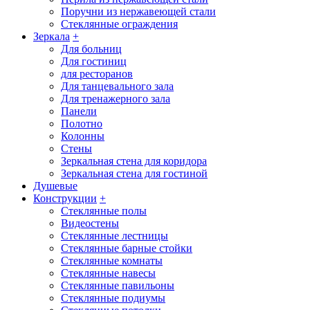
Поручни из нержавеющей стали
Стеклянные ограждения
Зеркала
+
Для больниц
Для гостиниц
для ресторанов
Для танцевального зала
Для тренажерного зала
Панели
Полотно
Колонны
Стены
Зеркальная стена для коридора
Зеркальная стена для гостиной
Душевые
Конструкции
+
Стеклянные полы
Видеостены
Стеклянные лестницы
Стеклянные барные стойки
Стеклянные комнаты
Стеклянные навесы
Стеклянные павильоны
Стеклянные подиумы