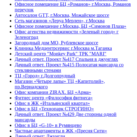
Офисное помещение БЦ «Романов» г.Москва, Романов
переулок
Автосалон GTT, г.Москва, Можайское шоссе
Сеть магазинов «Леруа Мерлен», г.Москва
Офисное помещение г.Москва, БЦ «Симонов Плаза»
Офис агенства недвижимости «Зеленый город» г
Зеленоград
Загородный дом МО, Рублевское шоссе
Клиника Медцентрсервис г.Москва м.Таганка
Детский центр "Monkey Park" ТРК "MARI"
Дачный ответ. Проект №417 Спальня в джунглях
Дачный ответ. Проект №415 Полосатая мансарда со
стеклянными стенами
ТЦ «Город» г.Долгопрудный
Магазин «Четыре лапы» ТЦ «Капитолий»,
пр.Вернадского
Офис компании ZIRAX. БЦ «Арма»
Фитнес центр «Философия фитнеса»
Офис в ЖК «Итальянский квартал»
Офис в БЦ «Технопарк СТРОГИНО»
Дачный ответ. Проект №429 Две стороны одной
мансарды
Офис в БЦ «G-10» в Румянцево
Частные апартаменты в ЖК «Пресня Сити»
Дачный ответ: Джунгли