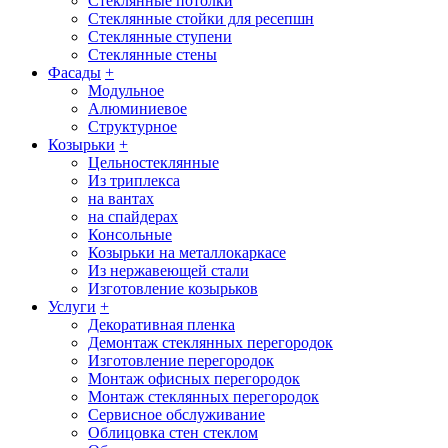
Стеклянные потолки
Стеклянные стойки для ресепшн
Стеклянные ступени
Стеклянные стены
Фасады
+
Модульное
Алюминиевое
Структурное
Козырьки
+
Цельностеклянные
Из триплекса
на вантах
на спайдерах
Консольные
Козырьки на металлокаркасе
Из нержавеющей стали
Изготовление козырьков
Услуги
+
Декоративная пленка
Демонтаж стеклянных перегородок
Изготовление перегородок
Монтаж офисных перегородок
Монтаж стеклянных перегородок
Сервисное обслуживание
Облицовка стен стеклом