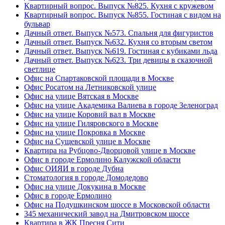
Квартирный вопрос. Выпуск №825. Кухня с кружевом
Квартирный вопрос. Выпуск №855. Гостиная с видом на
бульвар
Дачный ответ. Выпуск №573. Спальня для фигуристов
Дачный ответ. Выпуск №632. Кухня со вторым светом
Дачный ответ. Выпуск №619. Гостиная с кубиками льда
Дачный ответ. Выпуск №623. Три девицы в сказочной
светлице
Офис на Спартаковской площади в Москве
Офис Росатом на Летниковской улице
Офис на улице Вятская в Москве
Офис на улице Академика Валиева в городе Зеленоград
Офис на улице Коровий вал в Москве
Офис на улице Гиляровского в Москве
Офис на улице Покровка в Москве
Офис на Сущевской улице в Москве
Квартира на Рубцово-Дворцовой улице в Москве
Офис в городе Ермолино Калужской области
Офис ОИЯИ в городе Дубна
Стоматология в городе Домодедово
Офис на улице Докукина в Москве
Офис в городе Ермолино
Офис на Подушкинском шоссе в Московской области
345 механический завод на Дмитровском шоссе
Квартира в ЖК Пресня Сити