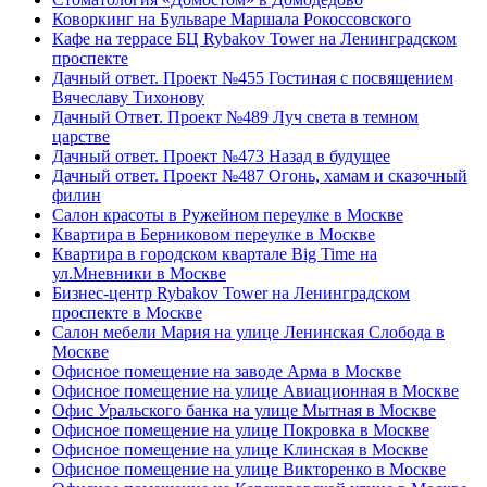
Коворкинг на Бульваре Маршала Рокоссовского
Кафе на террасе БЦ Rybakov Tower на Ленинградском
проспекте
Дачный ответ. Проект №455 Гостиная с посвящением
Вячеславу Тихонову
Дачный Ответ. Проект №489 Луч света в темном
царстве
Дачный ответ. Проект №473 Назад в будущее
Дачный ответ. Проект №487 Огонь, хамам и сказочный
филин
Салон красоты в Ружейном переулке в Москве
Квартира в Берниковом переулке в Москве
Квартира в городском квартале Big Time на
ул.Мневники в Москве
Бизнес-центр Rybakov Tower на Ленинградском
проспекте в Москве
Салон мебели Мария на улице Ленинская Слобода в
Москве
Офисное помещение на заводе Арма в Москве
Офисное помещение на улице Авиационная в Москве
Офис Уральского банка на улице Мытная в Москве
Офисное помещение на улице Покровка в Москве
Офисное помещение на улице Клинская в Москве
Офисное помещение на улице Викторенко в Москве