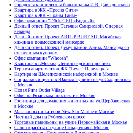
Городская клиническая больница им И.В. Давыдовского
Квартира в ЖК «Пресня Сити»
Квартира в ЖК «Прайм Тайм»
Офис компании "Döcke" БЦ «Водный»
Дачный ответ. Проект Татьяны Смирновой. Оперная
веранда
Дачный ответ. Проект ARTUP BUREAU. Масайская
хижина в подмосковной мансарде
Дачный ответ. Проект Дëмушкиной Анны. Мансарда со
стеклянным куполом
Офис компании "Whoosh"
Квартира в г.Москва, Ленинградский проспект
Терраса апартаментов ЖК "Level" Павелецкая
Картира на Шелепихинской набережной в Москве
Социальный центр в Южном Тушино на ул.Сходненская
в Москве
Новая Рига Outlet Village
Офис на Рязанском проспекте в Москве
Гостиница для домашних животных на ул.Щербаковская
в Москве
Магазин яхт и катеров New Star Marine в Москве
Частный дом на Рублевском шоссе
Торговые павильоны на улице Первомайская в Москве
Салон красоты на улице Складочная в Москве
Стоматология «Домостом» в Домодедово