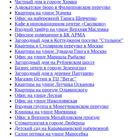
Частный дом в городе Химки
Адвокатское бюро в Филипповском переулке
Квартира на улице Усачева
Офис на набережной Тараса Шевченко
Кафе в инновационном центре «Сколково»
Входной тамбур на улице Верхняя Масловка
Офисное помещение в БК АРМА
Загородный дом в Коттеджном поселке "Стольное"
Квартира в Столярном переулке в Москве
Квартира на улице Эдварда Грига в Москве
Офис на улице Маршала Рыбалко
Загородный дом на Рублевском шоссе
Бизнес центр в городе Зеленоград
Загородный дом в деревне Папушево
Магазин Остин в ТЦ "Вегас"
Квартира на улице Летчика Осканова
Квартира на проезде Ольминского
Офис на улице Лесная
Офис на улице Николоямская
Входная группа в Монетчиковском переулке
Клиника на улице Мневники
Офис в Верхнем Михайловском проезде
Стоматология в городе Люберцы
Детский сад на Карамышевской набережной
Салон оптики на улице Маросейка