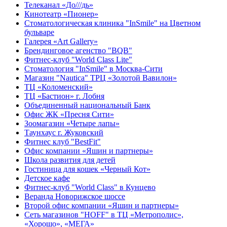
Телеканал «До///дь»
Кинотеатр «Пионер»
Стоматологическая клиника "InSmile" на Цветном
бульваре
Галерея «Art Gallery»
Брендинговое агенство "BQB"
Фитнес-клуб "World Class Lite"
Стоматология "InSmile" в Москва-Сити
Магазин "Nautica" ТРЦ «Золотой Вавилон»
ТЦ «Коломенский»
ТЦ «Бастион» г. Лобня
Объединенный национальный Банк
Офис ЖК «Пресня Сити»
Зоомагазин «Четыре лапы»
Таунхаус г. Жуковский
Фитнес клуб "BestFit"
Офис компании «Яшин и партнеры»
Школа развития для детей
Гостиница для кошек «Черный Кот»
Детское кафе
Фитнес-клуб "World Class" в Кунцево
Веранда Новорижское шоссе
Второй офис компании «Яшин и партнеры»
Сеть магазинов "HOFF" в ТЦ «Метрополис»,
«Хорошо», «МЕГА»