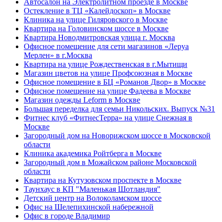
Автосалон на Электролитном проезде в Москве
Остекление в ТЦ «Калейдоскоп» в Москве
Клиника на улице Гиляровского в Москве
Квартира на Головинском шоссе в Москве
Квартира Новодмитровская улица г. Москва
Офисное помещение для сети магазинов «Леруа
Мерлен» в г.Москва
Квартира на улице Рождественская в г.Мытищи
Магазин цветов на улице Профсоюзная в Москве
Офисное помещение в БЦ «Романов Двор» в Москве
Офисное помещение на улице Фадеева в Москве
Магазин одежды Leform в Москве
Большая переделка для семьи Никольских. Выпуск №31
Фитнес клуб «ФитнесТерра» на улице Снежная в
Москве
Загородный дом на Новорижском шоссе в Московской
области
Клиника академика Ройтберга в Москве
Загородный дом в Можайском районе Московской
области
Квартира на Кутузовском проспекте в Москве
Таунхаус в КП "Маленькая Шотландия"
Детский центр на Волоколамском шоссе
Офис на Шелепихинской набережной
Офис в городе Владимир