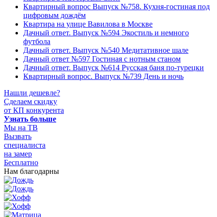
Квартирный вопрос Выпуск №758. Кухня-гостиная под
цифровым дождём
Квартира на улице Вавилова в Москве
Дачный ответ. Выпуск №594 Экостиль и немного
футбола
Дачный ответ. Выпуск №540 Медитативное шале
Дачный ответ №597 Гостиная с нотным станом
Дачный ответ. Выпуск №614 Русская баня по-турецки
Квартирный вопрос. Выпуск №739 День и ночь
Нашли дешевле?
Сделаем скидку
от КП конкурента
Узнать больше
Мы на ТВ
Вызвать
специалиста
на замер
Бесплатно
Нам благодарны